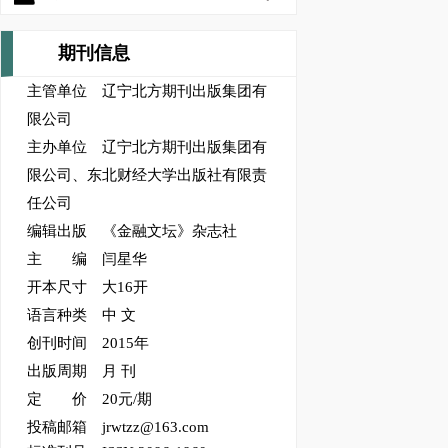
期刊信息
主管单位 辽宁北方期刊出版集团有
限公司
主办单位 辽宁北方期刊出版集团有
限公司、东北财经大学出版社有限责
任公司
编辑出版 《金融文坛》杂志社
主 编 闫星华
开本尺寸 大16开
语言种类 中 文
创刊时间 2015年
出版周期 月 刊
定 价 20元/期
投稿邮箱 jrwtzz@163.com